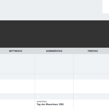
MITTWOCH
DONNERSTAG
FREITAG
6
7
2
13
14
GANZTÄGIG
Tag des Mauerbaus 1961