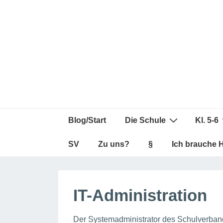
↓
Zum
Inhalt
Main
Blog/Start
Die Schule
Kl. 5-6
Navigation
SV
Zu uns?
§
Ich brauche 
IT-Administration
Der Systemadministrator des Schulverba