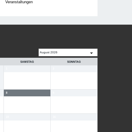
Veranstaltungen
SAMSTAG
SONNTAG
1
2
8
9
15
16