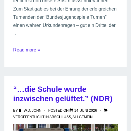
fehlten schon unsere Abschlussschüler/-innen.
Zum Start gab es bei der Ehrung der erfolgreichen
Turnenden der “Bundesjugendspiele Turnen”
einen wahren Urkundenregen – gut ein Drittel der
…
Vollversammlung
Read more »
–
was
war
da
“…die Schule wurde
los?
inzwischen gelüftet.” (NDR)
BY
W.D. JOHN
POSTED ON
14. JUNI 2026
VERÖFFENTLICHT IN
ABSCHLUSS
,
ALLGEMEIN