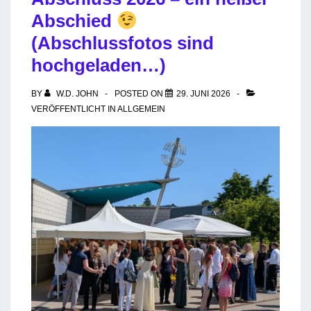
Abschied
(Abschlussfotos sind
hochgeladen…)
BY
W.D. JOHN
POSTED ON
29. JUNI 2026
VERÖFFENTLICHT IN
ALLGEMEIN