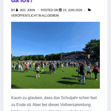
da los?
(Abschlussfotos
BY
W.D. JOHN
POSTED ON
23. JUNI 2026
sind
VERÖFFENTLICHT IN
ALLGEMEIN
hochgeladen…)
Kaum zu glauben, dass das Schuljahr schon fast
zu Ende ist. Aber bei dieser Vollversammlung