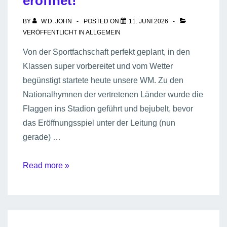
eröffnet!
(NDR)
BY
W.D. JOHN
POSTED ON
11. JUNI 2026
VERÖFFENTLICHT IN
ALLGEMEIN
Von der Sportfachschaft perfekt geplant, in den
Klassen super vorbereitet und vom Wetter
begünstigt startete heute unsere WM. Zu den
Nationalhymnen der vertretenen Länder wurde die
Flaggen ins Stadion geführt und bejubelt, bevor
das Eröffnungsspiel unter der Leitung (nun
gerade) …
Die
Read more »
Schiffsthal-
WM
ist
eröffnet!