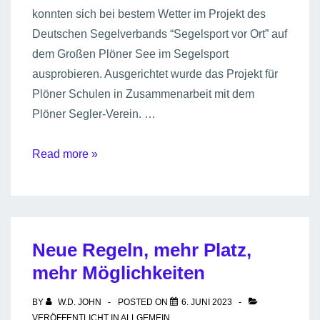
konnten sich bei bestem Wetter im Projekt des
Deutschen Segelverbands “Segelsport vor Ort” auf
dem Großen Plöner See im Segelsport
ausprobieren. Ausgerichtet wurde das Projekt für
Plöner Schulen in Zusammenarbeit mit dem
Plöner Segler-Verein. …
Interessierte
Read more »
Schülerinnen
und
Schüler
der
Neue Regeln, mehr Platz,
5.
mehr Möglichkeiten
und
6.
BY
W.D. JOHN
POSTED ON
6. JUNI 2023
Klassen
VERÖFFENTLICHT IN
ALLGEMEIN