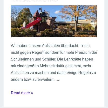
nehmen
an
Segelprojekt
“Segelsport
vor
Ort”
teil
Wir haben unsere Aufsichten überdacht – nein,
nicht gegen Regen, sondern für mehr Freiraum der
Schülerinnen und Schüler. Die Lehrkräfte haben
mit einer großen Mehrheit dafür gestimmt, mehr
Aufsichten zu machen und dafür einige Regeln zu
ändern bzw. zu erweitern. …
Neue
Read more »
Regeln,
mehr