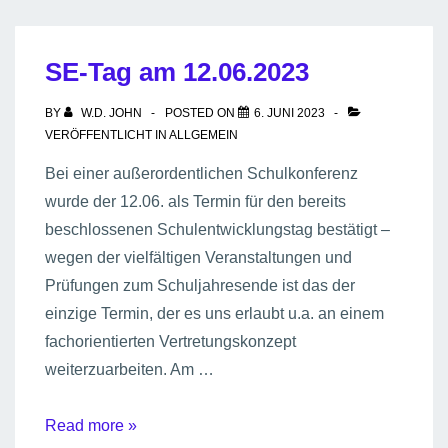
Platz,
mehr
SE-Tag am 12.06.2023
Möglichkeiten
BY
W.D. JOHN
POSTED ON
6. JUNI 2023
VERÖFFENTLICHT IN
ALLGEMEIN
Bei einer außerordentlichen Schulkonferenz
wurde der 12.06. als Termin für den bereits
beschlossenen Schulentwicklungstag bestätigt –
wegen der vielfältigen Veranstaltungen und
Prüfungen zum Schuljahresende ist das der
einzige Termin, der es uns erlaubt u.a. an einem
fachorientierten Vertretungskonzept
weiterzuarbeiten. Am …
SE-
Read more »