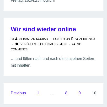
Freitag, 28.04.23 möglich!
Wir sind wieder online
BY
SEBASTIAN KOSBAB
POSTED ON
23. APRIL 2023
VERÖFFENTLICHT IN
ALLGEMEIN
NO
COMMENTS
… und füllen nach und nach die einzelnen Seiten
mit Inhalten.
Seitennummerierung
Previous
1
…
8
9
10
der