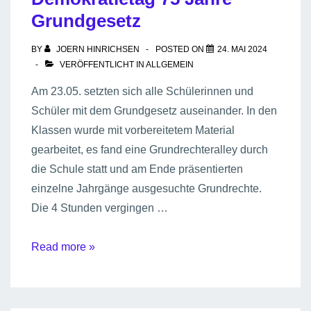
Grundgesetz
BY
JOERN HINRICHSEN
POSTED ON
24. MAI 2024
VERÖFFENTLICHT IN
ALLGEMEIN
Am 23.05. setzten sich alle Schülerinnen und
Schüler mit dem Grundgesetz auseinander. In den
Klassen wurde mit vorbereitetem Material
gearbeitet, es fand eine Grundrechteralley durch
die Schule statt und am Ende präsentierten
einzelne Jahrgänge ausgesuchte Grundrechte.
Die 4 Stunden vergingen …
Demokratietag
Read more »
75
Jahre
Grundgesetz