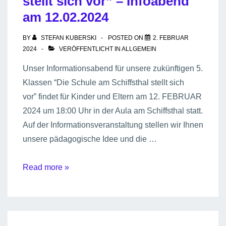
stellt sich vor” – Infoabend
am 12.02.2024
BY
STEFAN KUBERSKI
POSTED ON
2. FEBRUAR
2024
VERÖFFENTLICHT IN
ALLGEMEIN
Unser Informationsabend für unsere zukünftigen 5.
Klassen “Die Schule am Schiffsthal stellt sich
vor” findet für Kinder und Eltern am 12. FEBRUAR
2024 um 18:00 Uhr in der Aula am Schiffsthal statt.
Auf der Informationsveranstaltung stellen wir Ihnen
unsere pädagogische Idee und die …
“Die
Read more »
Schule
am
Schiffsthal
stellt