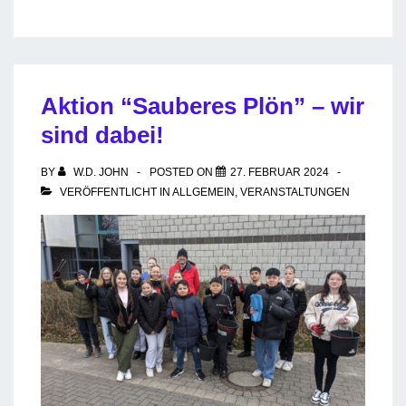
Skifahrt
Aktion “Sauberes Plön” – wir
sind dabei!
BY
W.D. JOHN
POSTED ON
27. FEBRUAR 2024
VERÖFFENTLICHT IN
ALLGEMEIN
,
VERANSTALTUNGEN