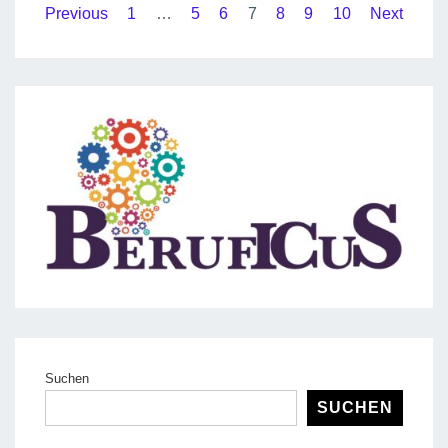
Seitennummerierung
Previous
1
…
5
6
7
8
9
10
Next
sich
der
vor”
Beiträge
–
Infoabend
am
12.02.2024
Suchen
SUCHEN